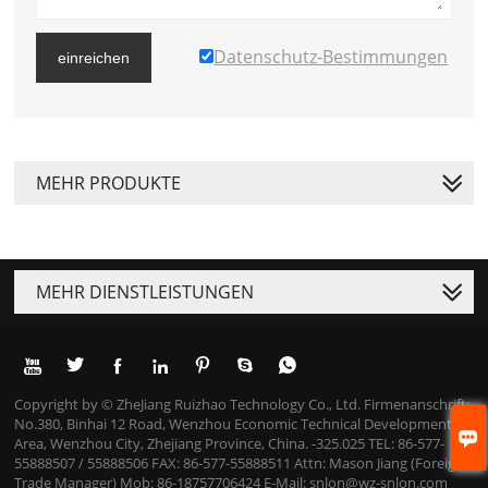
Datenschutz-Bestimmungen
einreichen
MEHR PRODUKTE
MEHR DIENSTLEISTUNGEN







Copyright by © ZheJiang Ruizhao Technology Co., Ltd. Firmenanschrift:
No.380, Binhai 12 Road, Wenzhou Economic Technical Development

Area, Wenzhou City, Zhejiang Province, China. -325.025 TEL: 86-577-
55888507 / 55888506 FAX: 86-577-55888511 Attn: Mason Jiang (Foreign
Trade Manager) Mob: 86-18757706424 E-Mail: snlon@wz-snlon.com