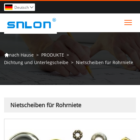
Deutsch

Tog
>
PRODUKTE
>
nach Hause

Dichtung und Unterlegscheibe
>
Nietscheiben für Rohrniete
Nietscheiben für Rohrniete