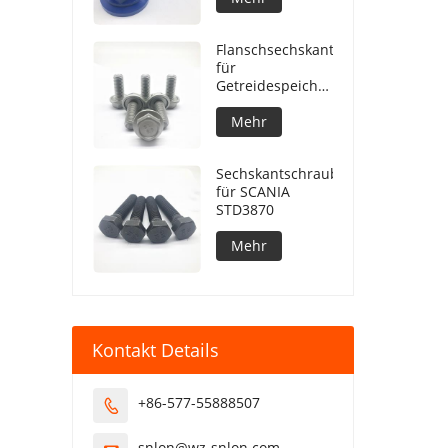
Flanschsechskantschraube
für
Getreidespeichersilos
konkav unter
Flansch
Mehr
Sechskantschrauben
für SCANIA
STD3870
Mehr
Kontakt Details
+86-577-55888507

snlon@wz-snlon.com