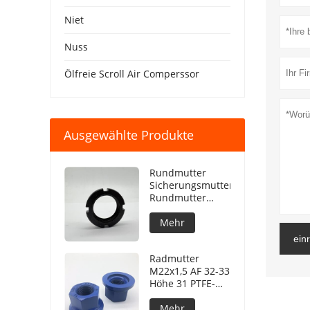
Niet
Nuss
Ölfreie Scroll Air Comperssor
Ausgewählte Produkte
Rundmutter
Sicherungsmutter
Rundmutter
DIN981
Mehr
ein
Radmutter
M22x1,5 AF 32-33
Höhe 31 PTFE-
Beschichtung
240h NSS
Mehr