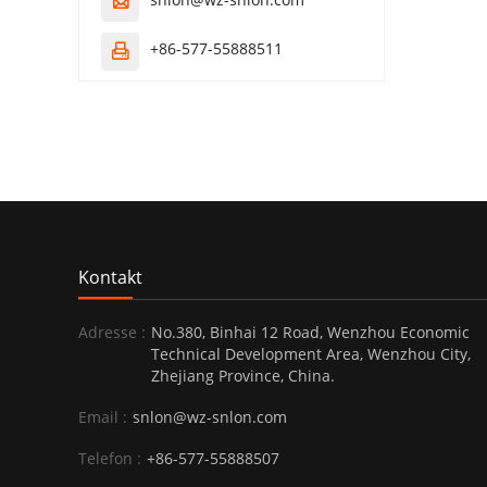

+86-577-55888511

Kontakt
Adresse :
No.380, Binhai 12 Road, Wenzhou Economic
Technical Development Area, Wenzhou City,
Zhejiang Province, China.
Email :
snlon@wz-snlon.com
Telefon :
+86-577-55888507