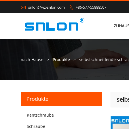

snlon@wz-snlon.com
+86-577-55888507

ZUHAU
nach Hause
>
Produkte
>
selbstschneidende schra
Produkte
selb
Kantschraube
Schraube