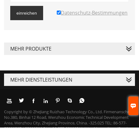
Datenschutz-Bestimmungen
einreichen
MEHR PRODUKTE
MEHR DIENSTLEISTUNGEN








Copyright by © ZheJiang Ruizhao Technology Co., Ltd. Firmenanschrift:
No.380, Binhai 12 Road, Wenzhou Economic Technical Development
Area, Wenzhou City, Zhejiang Province, China. -325.025 TEL: 86-577-
55888507 / 55888506 FAX: 86-577-55888511 Attn: Mason Jiang (Foreign
Trade Manager) Mob: 86-18757706424 E-Mail: snlon@wz-snlon.com